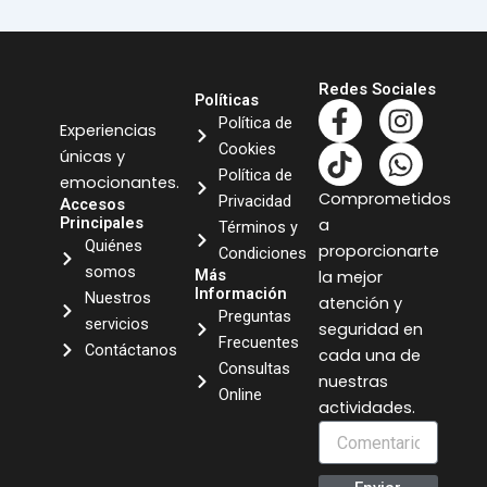
Redes Sociales
Políticas
F
T
I
W
Política de
Experiencias
a
i
n
h
Cookies
únicas y
c
k
s
a
Política de
emocionantes.
e
t
t
t
Comprometidos
Privacidad
Accesos
b
o
a
s
Principales
a
Términos y
o
k
g
a
Quiénes
proporcionarte
Condiciones
o
r
p
somos
Más
la mejor
k
a
p
Información
Nuestros
atención y
Preguntas
-
m
servicios
seguridad en
Frecuentes
f
Contáctanos
cada una de
Consultas
nuestras
Online
actividades.
Comentario