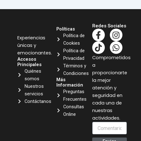
Redes Sociales
Políticas
F
T
I
W
Política de
Experiencias
a
i
n
h
Cookies
únicas y
c
k
s
a
Política de
emocionantes.
e
t
t
t
Comprometidos
Privacidad
Accesos
b
o
a
s
Principales
a
Términos y
o
k
g
a
Quiénes
proporcionarte
Condiciones
o
r
p
somos
Más
la mejor
k
a
p
Información
Nuestros
atención y
Preguntas
-
m
servicios
seguridad en
Frecuentes
f
Contáctanos
cada una de
Consultas
nuestras
Online
actividades.
Comentario