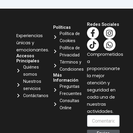
Redes Sociales
Políticas
F
T
I
W
Política de
Experiencias
a
i
n
h
Cookies
únicas y
c
k
s
a
Política de
emocionantes.
e
t
t
t
Comprometidos
Privacidad
Accesos
b
o
a
s
Principales
a
Términos y
o
k
g
a
Quiénes
proporcionarte
Condiciones
o
r
p
somos
Más
la mejor
k
a
p
Información
Nuestros
atención y
Preguntas
-
m
servicios
seguridad en
Frecuentes
f
Contáctanos
cada una de
Consultas
nuestras
Online
actividades.
Comentario