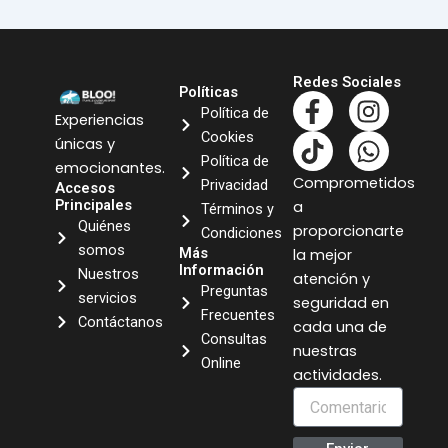
Redes Sociales
Políticas
F
T
I
W
Política de
Experiencias
a
i
n
h
Cookies
únicas y
c
k
s
a
Política de
emocionantes.
e
t
t
t
Comprometidos
Privacidad
Accesos
b
o
a
s
Principales
a
Términos y
o
k
g
a
Quiénes
proporcionarte
Condiciones
o
r
p
somos
Más
la mejor
k
a
p
Información
Nuestros
atención y
Preguntas
-
m
servicios
seguridad en
Frecuentes
f
Contáctanos
cada una de
Consultas
nuestras
Online
actividades.
Comentario