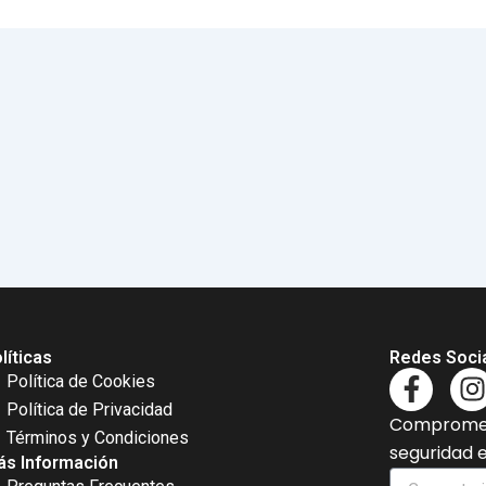
líticas
Redes Soci
F
I
Política de Cookies
a
Política de Privacidad
Comprometi
c
s
Términos y Condiciones
seguridad 
e
t
s Información
Comentario