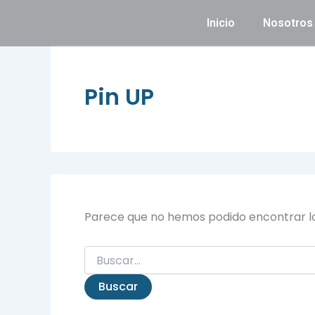
Buscar
Ir
por:
Inicio
Nosotros
al
contenido
Pin UP
Parece que no hemos podido encontrar l