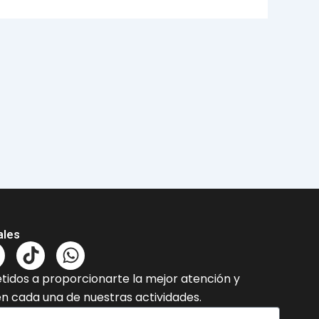
ales
T
W
n
i
h
dos a proporcionarte la mejor atención y
k
a
en cada una de nuestras actividades.
t
t