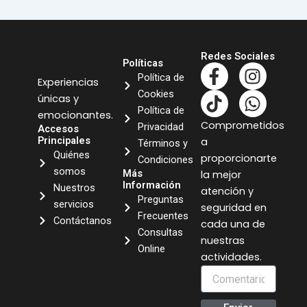
Redes Sociales
Políticas
F
T
I
W
Política de
Experiencias
a
i
n
h
Cookies
únicas y
c
k
s
a
Política de
emocionantes.
e
t
t
t
Comprometidos
Privacidad
Accesos
b
o
a
s
Principales
a
Términos y
o
k
g
a
Quiénes
proporcionarte
Condiciones
o
r
p
somos
Más
la mejor
k
a
p
Información
Nuestros
atención y
Preguntas
-
m
servicios
seguridad en
Frecuentes
f
Contáctanos
cada una de
Consultas
nuestras
Online
actividades.
Comentario