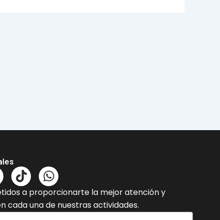
ales
T
W
n
i
h
dos a proporcionarte la mejor atención y
k
a
en cada una de nuestras actividades.
t
t