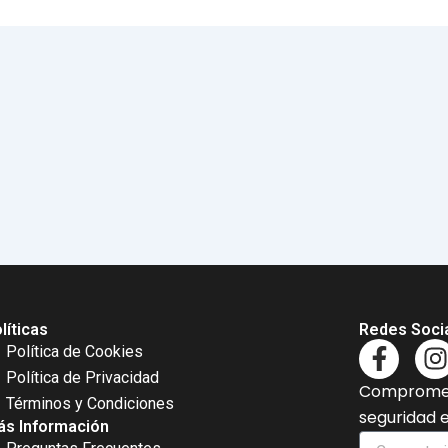
líticas
Redes Soci
F
I
Política de Cookies
a
Política de Privacidad
Comprometi
c
s
Términos y Condiciones
seguridad 
e
t
s Información
Comentario