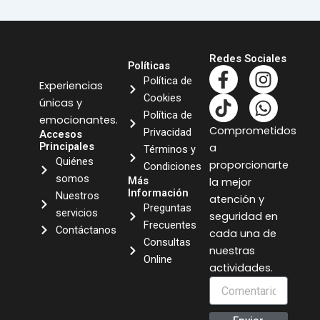
Redes Sociales
Políticas
F
T
I
W
Política de
Experiencias
a
i
n
h
Cookies
únicas y
c
k
s
a
Política de
emocionantes.
e
t
t
t
Comprometidos
Privacidad
Accesos
b
o
a
s
Principales
a
Términos y
o
k
g
a
Quiénes
proporcionarte
Condiciones
o
r
p
somos
Más
la mejor
k
a
p
Información
Nuestros
atención y
Preguntas
-
m
servicios
seguridad en
Frecuentes
f
Contáctanos
cada una de
Consultas
nuestras
Online
actividades.
Comentario