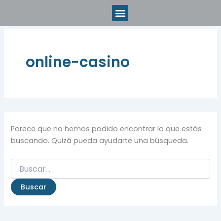
Buscar
Ir
por:
al
contenido
online-casino
Parece que no hemos podido encontrar lo que estás
buscando. Quizá pueda ayudarte una búsqueda.