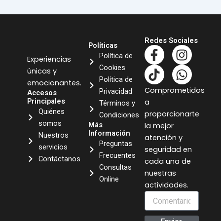
Redes Sociales
Políticas
F
T
I
W
Política de
Experiencias
a
i
n
h
Cookies
únicas y
c
k
s
a
Política de
emocionantes.
e
t
t
t
Comprometidos
Privacidad
Accesos
b
o
a
s
Principales
a
Términos y
o
k
g
a
Quiénes
proporcionarte
Condiciones
o
r
p
somos
Más
la mejor
k
a
p
Información
Nuestros
atención y
Preguntas
-
m
servicios
seguridad en
Frecuentes
f
Contáctanos
cada una de
Consultas
nuestras
Online
actividades.
Comentario