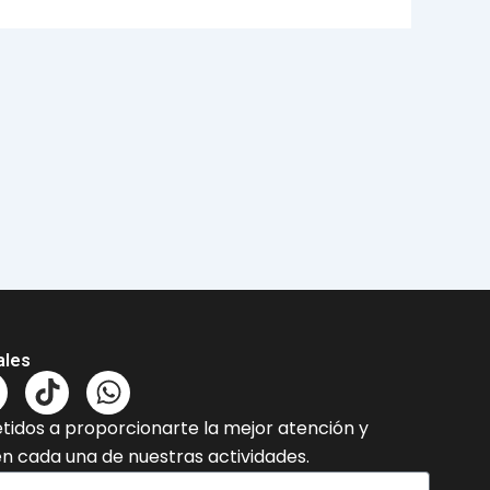
ales
T
W
n
i
h
dos a proporcionarte la mejor atención y
k
a
en cada una de nuestras actividades.
t
t