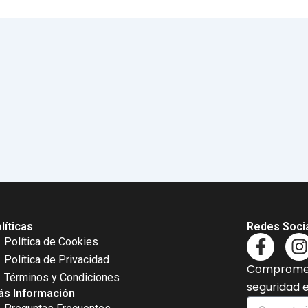
líticas
Redes Soci
F
I
Política de Cookies
a
Política de Privacidad
Comprometi
c
s
Términos y Condiciones
seguridad 
e
t
s Información
Comentario