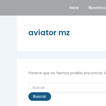
Buscar
Ir
por:
Inicio
Nosotros
al
contenido
aviator mz
Parece que no hemos podido encontrar l