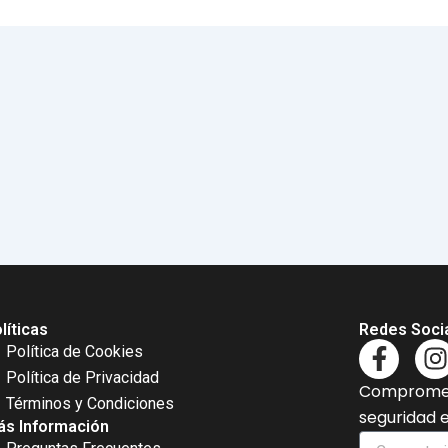
líticas
Redes Soci
F
I
Política de Cookies
a
Política de Privacidad
Comprometi
c
s
Términos y Condiciones
seguridad 
e
t
s Información
Comentario