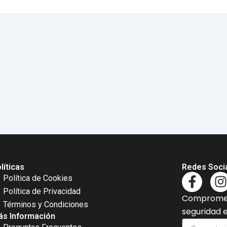
líticas
Redes Soci
F
I
Política de Cookies
a
Política de Privacidad
Comprometi
c
s
Términos y Condiciones
seguridad 
e
t
s Información
Comentario