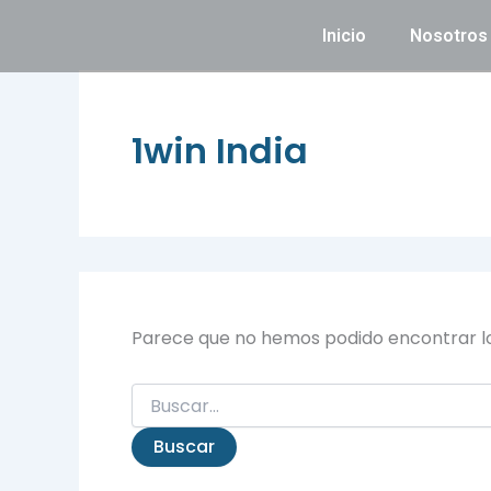
Buscar
Ir
por:
Inicio
Nosotros
al
contenido
1win India
Parece que no hemos podido encontrar l