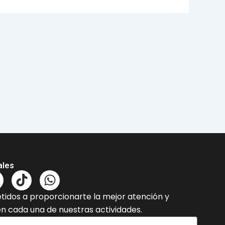
ales
T
W
n
i
h
dos a proporcionarte la mejor atención y
k
a
en cada una de nuestras actividades.
t
t